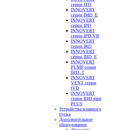
серии ITD
INNOVERT
серии IMD_E
INNOVERT
серии IPD
INNOVERT
серии IPD-VR
INNOVERT
серии IRD
INNOVERT
серии IBD_E
INNOVERT
PUMP серии
IHD..T
INNOVERT
VENT серии
IVD
INNOVERT
серии IDD mini
PLUS
Устройства плавного
пуска
Дополнительное
оборудование
Дроссели