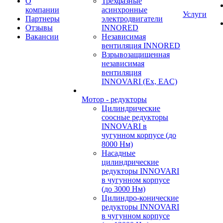
О
Трехфазные
компании
асинхронные
Услуги
Партнеры
электродвигатели
Отзывы
INNORED
Вакансии
Независимая
вентиляция INNORED
Взрывозащищенная
независимая
вентиляция
INNOVARI (Ex, EAC)
Мотор - редукторы
Цилиндрические
соосные редукторы
INNOVARI в
чугунном корпусе (до
8000 Нм)
Насадные
цилиндрические
редукторы INNOVARI
в чугунном корпусе
(до 3000 Нм)
Цилиндро-конические
редукторы INNOVARI
в чугунном корпусе