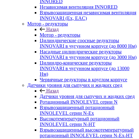
INNORED
Независимая вентиляция INNORED
Взрывозащищенная независимая вентиляция
INNOVARI (Ex, EAC)
Мотор - редукторы
Назад
Мотор - редукторы
Цилиндрические соосные редукторы
INNOVARI в чугунном корпусе (до 8000 Нм)
Насадные цилиндрические редукторы
INNOVARI в чугунном корпусе (до 3000 Нм)
Цилиндро-конические редукторы
INNOVARI в чугунном корпусе (до 13000
Нм)
Червячные редукторы в круглом корпусе
Датчики уровня для сыпучих и жидких сред
Назад
Датчики уровня для сыпучих и жидких сред
Ротационный INNOLEVEL серии N
Взрывозащищенный ротационный
INNOLEVEL серии N-Ex
Высокотемпературный ротационный
INNOLEVEL серии N-HT
Взрывозащищенный высокотемпературный
ротационный INNOLEVEL серии N-Ex-HT