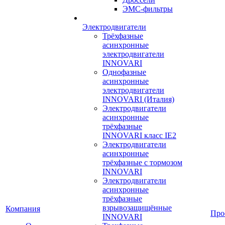
ЭМС-фильтры
Электродвигатели
Трёхфазные
асинхронные
электродвигатели
INNOVARI
Однофазные
асинхронные
электродвигатели
INNOVARI (Италия)
Электродвигатели
асинхронные
трёхфазные
INNOVARI класс IE2
Электродвигатели
асинхронные
трёхфазные с тормозом
INNOVARI
Электродвигатели
асинхронные
трёхфазные
взрывозащищённые
Компания
Про
INNOVARI