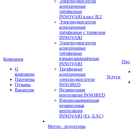
Электродвигатели
асинхронные
трёхфазные
INNOVARI класс IE2
Электродвигатели
асинхронные
трёхфазные с тормозом
INNOVARI
Электродвигатели
асинхронные
трёхфазные
взрывозащищённые
Компания
Про
INNOVARI
О
Трехфазные
компании
асинхронные
Услуги
Партнеры
электродвигатели
Отзывы
INNORED
Вакансии
Независимая
вентиляция INNORED
Взрывозащищенная
независимая
вентиляция
INNOVARI (Ex, EAC)
Мотор - редукторы