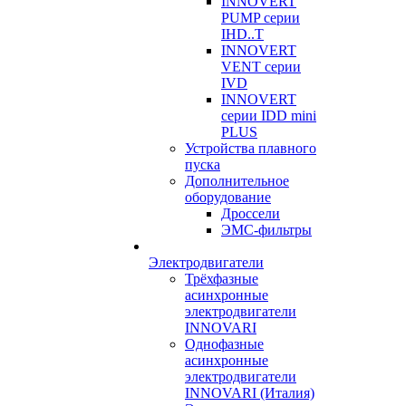
INNOVERT
PUMP серии
IHD..T
INNOVERT
VENT серии
IVD
INNOVERT
серии IDD mini
PLUS
Устройства плавного
пуска
Дополнительное
оборудование
Дроссели
ЭМС-фильтры
Электродвигатели
Трёхфазные
асинхронные
электродвигатели
INNOVARI
Однофазные
асинхронные
электродвигатели
INNOVARI (Италия)