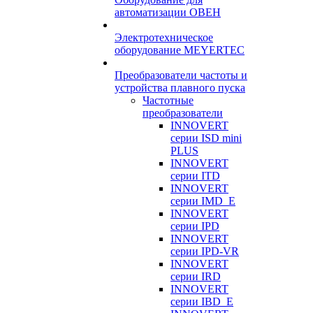
автоматизации ОВЕН
Электротехническое
оборудование MEYERTEC
Преобразователи частоты и
устройства плавного пуска
Частотные
преобразователи
INNOVERT
серии ISD mini
PLUS
INNOVERT
серии ITD
INNOVERT
серии IMD_E
INNOVERT
серии IPD
INNOVERT
серии IPD-VR
INNOVERT
серии IRD
INNOVERT
серии IBD_E