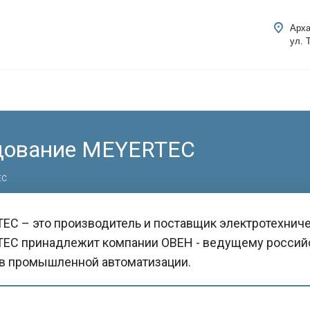
Арха
ул. 
удование MEYERTEC
EC
EC – это производитель и поставщик электротехниче
EC принадлежит компании ОВЕН - ведущему российс
в промышленной автоматизации.