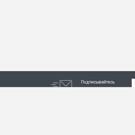
Подписывайтесь
на новости и акции:
Компания
Каталог
О компании
Системы управления
насосами
Партнеры