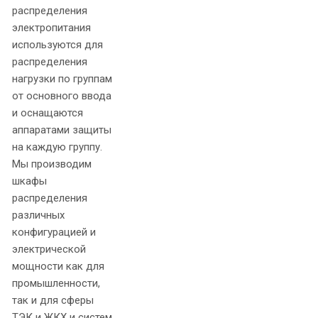
распределения
электропитания
используются для
распределения
нагрузки по группам
от основного ввода
и оснащаются
аппаратами защиты
на каждую группу.
Мы производим
шкафы
распределения
различных
конфигурацией и
электрической
мощности как для
промышленности,
так и для сферы
ТЭК и ЖКХ и систем