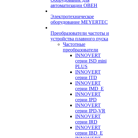
автоматизации ОВЕН
Электротехническое
оборудование MEYERTEC
Преобразователи частоты и
устройства плавного пуска
Частотные
преобразователи
INNOVERT
серии ISD mini
PLUS
INNOVERT
серии ITD
INNOVERT
серии IMD_E
INNOVERT
серии IPD
INNOVERT
серии IPD-VR
INNOVERT
серии IRD
INNOVERT
серии IBD_E