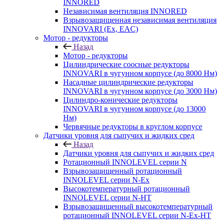
INNORED
Независимая вентиляция INNORED
Взрывозащищенная независимая вентиляция
INNOVARI (Ex, EAC)
Мотор - редукторы
Назад
Мотор - редукторы
Цилиндрические соосные редукторы
INNOVARI в чугунном корпусе (до 8000 Нм)
Насадные цилиндрические редукторы
INNOVARI в чугунном корпусе (до 3000 Нм)
Цилиндро-конические редукторы
INNOVARI в чугунном корпусе (до 13000
Нм)
Червячные редукторы в круглом корпусе
Датчики уровня для сыпучих и жидких сред
Назад
Датчики уровня для сыпучих и жидких сред
Ротационный INNOLEVEL серии N
Взрывозащищенный ротационный
INNOLEVEL серии N-Ex
Высокотемпературный ротационный
INNOLEVEL серии N-HT
Взрывозащищенный высокотемпературный
ротационный INNOLEVEL серии N-Ex-HT