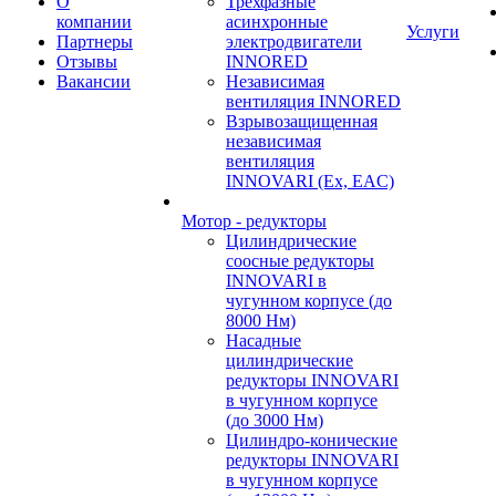
О
Трехфазные
компании
асинхронные
Услуги
Партнеры
электродвигатели
Отзывы
INNORED
Вакансии
Независимая
вентиляция INNORED
Взрывозащищенная
независимая
вентиляция
INNOVARI (Ex, EAC)
Мотор - редукторы
Цилиндрические
соосные редукторы
INNOVARI в
чугунном корпусе (до
8000 Нм)
Насадные
цилиндрические
редукторы INNOVARI
в чугунном корпусе
(до 3000 Нм)
Цилиндро-конические
редукторы INNOVARI
в чугунном корпусе