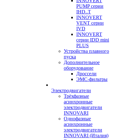
INNOVERT
PUMP серии
IHD..T
INNOVERT
VENT серии
IVD
INNOVERT
серии IDD mini
PLUS
Устройства плавного
пуска
Дополнительное
оборудование
Дроссели
ЭМС-фильтры
Электродвигатели
Трёхфазные
асинхронные
электродвигатели
INNOVARI
Однофазные
асинхронные
электродвигатели
INNOVARI (Италия)