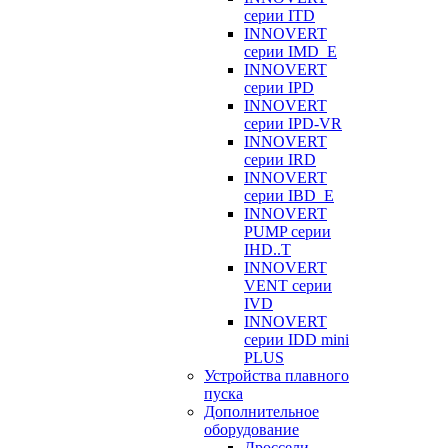
серии ITD
INNOVERT
серии IMD_E
INNOVERT
серии IPD
INNOVERT
серии IPD-VR
INNOVERT
серии IRD
INNOVERT
серии IBD_E
INNOVERT
PUMP серии
IHD..T
INNOVERT
VENT серии
IVD
INNOVERT
серии IDD mini
PLUS
Устройства плавного
пуска
Дополнительное
оборудование
Дроссели