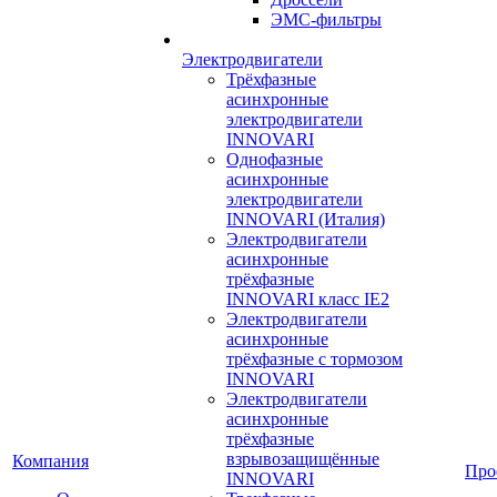
ЭМС-фильтры
Электродвигатели
Трёхфазные
асинхронные
электродвигатели
INNOVARI
Однофазные
асинхронные
электродвигатели
INNOVARI (Италия)
Электродвигатели
асинхронные
трёхфазные
INNOVARI класс IE2
Электродвигатели
асинхронные
трёхфазные с тормозом
INNOVARI
Электродвигатели
асинхронные
трёхфазные
взрывозащищённые
Компания
Про
INNOVARI