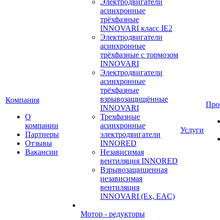
Электродвигатели
асинхронные
трёхфазные
INNOVARI класс IE2
Электродвигатели
асинхронные
трёхфазные с тормозом
INNOVARI
Электродвигатели
асинхронные
трёхфазные
взрывозащищённые
Компания
Про
INNOVARI
О
Трехфазные
компании
асинхронные
Услуги
Партнеры
электродвигатели
Отзывы
INNORED
Вакансии
Независимая
вентиляция INNORED
Взрывозащищенная
независимая
вентиляция
INNOVARI (Ex, EAC)
Мотор - редукторы