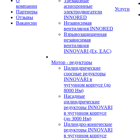
О
Трехфазные
компании
асинхронные
Услуги
Партнеры
электродвигатели
Отзывы
INNORED
Вакансии
Независимая
вентиляция INNORED
Взрывозащищенная
независимая
вентиляция
INNOVARI (Ex, EAC)
Мотор - редукторы
Цилиндрические
соосные редукторы
INNOVARI в
чугунном корпусе (до
8000 Нм)
Насадные
цилиндрические
редукторы INNOVARI
в чугунном корпусе
(до 3000 Нм)
Цилиндро-конические
редукторы INNOVARI
в чугунном корпусе