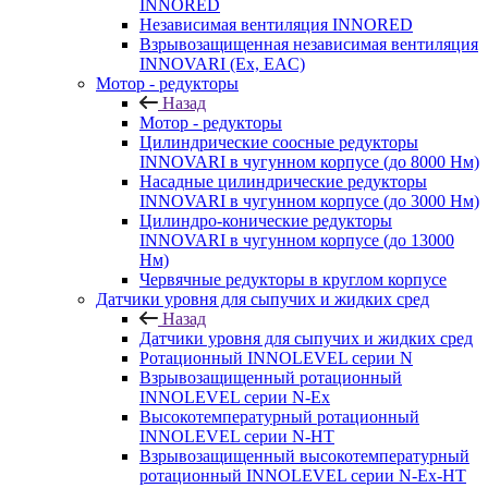
INNORED
Независимая вентиляция INNORED
Взрывозащищенная независимая вентиляция
INNOVARI (Ex, EAC)
Мотор - редукторы
Назад
Мотор - редукторы
Цилиндрические соосные редукторы
INNOVARI в чугунном корпусе (до 8000 Нм)
Насадные цилиндрические редукторы
INNOVARI в чугунном корпусе (до 3000 Нм)
Цилиндро-конические редукторы
INNOVARI в чугунном корпусе (до 13000
Нм)
Червячные редукторы в круглом корпусе
Датчики уровня для сыпучих и жидких сред
Назад
Датчики уровня для сыпучих и жидких сред
Ротационный INNOLEVEL серии N
Взрывозащищенный ротационный
INNOLEVEL серии N-Ex
Высокотемпературный ротационный
INNOLEVEL серии N-HT
Взрывозащищенный высокотемпературный
ротационный INNOLEVEL серии N-Ex-HT