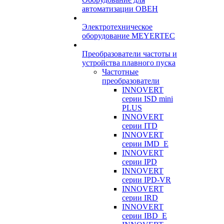
автоматизации ОВЕН
Электротехническое
оборудование MEYERTEC
Преобразователи частоты и
устройства плавного пуска
Частотные
преобразователи
INNOVERT
серии ISD mini
PLUS
INNOVERT
серии ITD
INNOVERT
серии IMD_E
INNOVERT
серии IPD
INNOVERT
серии IPD-VR
INNOVERT
серии IRD
INNOVERT
серии IBD_E