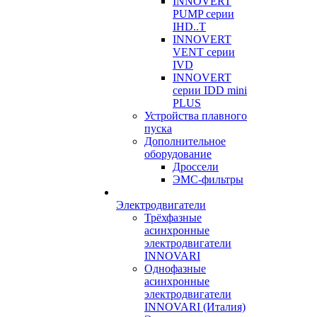
INNOVERT
PUMP серии
IHD..T
INNOVERT
VENT серии
IVD
INNOVERT
серии IDD mini
PLUS
Устройства плавного
пуска
Дополнительное
оборудование
Дроссели
ЭМС-фильтры
Электродвигатели
Трёхфазные
асинхронные
электродвигатели
INNOVARI
Однофазные
асинхронные
электродвигатели
INNOVARI (Италия)