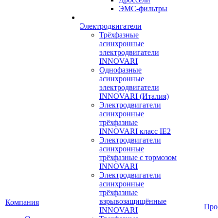
ЭМС-фильтры
Электродвигатели
Трёхфазные
асинхронные
электродвигатели
INNOVARI
Однофазные
асинхронные
электродвигатели
INNOVARI (Италия)
Электродвигатели
асинхронные
трёхфазные
INNOVARI класс IE2
Электродвигатели
асинхронные
трёхфазные с тормозом
INNOVARI
Электродвигатели
асинхронные
трёхфазные
взрывозащищённые
Компания
Про
INNOVARI