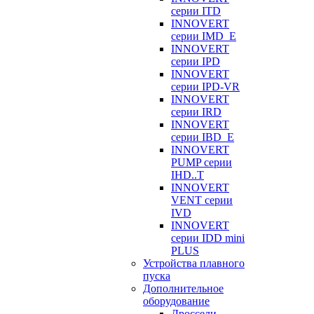
серии ITD
INNOVERT
серии IMD_E
INNOVERT
серии IPD
INNOVERT
серии IPD-VR
INNOVERT
серии IRD
INNOVERT
серии IBD_E
INNOVERT
PUMP серии
IHD..T
INNOVERT
VENT серии
IVD
INNOVERT
серии IDD mini
PLUS
Устройства плавного
пуска
Дополнительное
оборудование
Дроссели