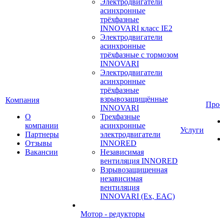
Электродвигатели
асинхронные
трёхфазные
INNOVARI класс IE2
Электродвигатели
асинхронные
трёхфазные с тормозом
INNOVARI
Электродвигатели
асинхронные
трёхфазные
взрывозащищённые
Компания
Про
INNOVARI
О
Трехфазные
компании
асинхронные
Услуги
Партнеры
электродвигатели
Отзывы
INNORED
Вакансии
Независимая
вентиляция INNORED
Взрывозащищенная
независимая
вентиляция
INNOVARI (Ex, EAC)
Мотор - редукторы